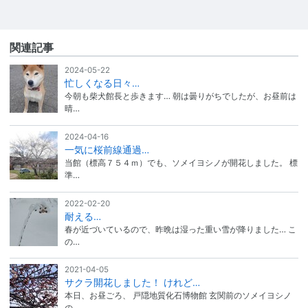
関連記事
2024-05-22
忙しくなる日々…
今朝も柴犬館長と歩きます… 朝は曇りがちでしたが、お昼前は
晴…
2024-04-16
一気に桜前線通過…
当館（標高７５４ｍ）でも、ソメイヨシノが開花しました。 標
準…
2022-02-20
耐える…
春が近づいているので、昨晩は湿った重い雪が降りました… こ
の…
2021-04-05
サクラ開花しました！ けれど…
本日、お昼ごろ、 戸隠地質化石博物館 玄関前のソメイヨシノ
の…